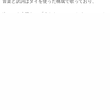
音楽と訳詞はタイを使った構成で歌っており、
次の ２小節を 「うしおーーのごとくにーー」と
タイなしで歌うより、 （譜面＃２）
「うしおーーーのごとくー
ー」と歌うほうが、音楽的に形になる。（譜面＃
１）
この３つの「ーーー」を一致させることに、その音
楽性があるという、見解です。
【結果】
現在、少なくとも２種類の楽譜が出回っています。
そしてどちらも正しいです。わがグリーは、第三回
定期演奏会では、譜面＃１で歌っており録音されて