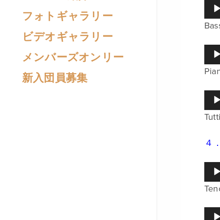
ー
音
ヤ
フォトギャラリー
声
ー
Bas
プ
ビデオギャラリー
レ
ー
音
メンバーズオンリー
ヤ
声
ー
Pia
プ
新入団員募集
レ
ー
音
ヤ
声
ー
Tutt
プ
レ
ー
４
ヤ
ー
音
声
Ten
プ
レ
ー
音