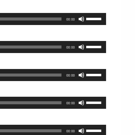
っ
キ
上
調
い。
て
ー
下
節
く
を
ボ
矢
に
00:00
だ
使
リ
印
は
さ
っ
ュ
キ
上
い。
て
ー
ー
下
く
ム
を
ボ
矢
00:00
だ
調
使
リ
印
さ
節
っ
ュ
キ
い。
に
て
ー
ー
は
く
ム
を
ボ
上
00:00
だ
調
使
リ
下
さ
節
っ
ュ
矢
い。
に
て
ー
印
は
く
ム
ボ
キ
上
00:00
だ
調
リ
ー
下
さ
節
ュ
を
矢
い。
に
ー
使
印
は
ム
ボ
っ
キ
上
00:00
調
リ