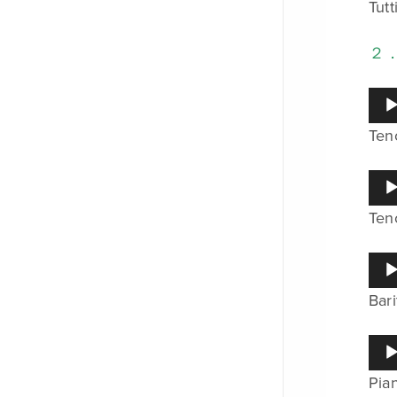
ー
Tutt
プ
レ
ー
２
ヤ
ー
音
声
Ten
プ
レ
ー
音
ヤ
声
ー
Ten
プ
レ
ー
音
ヤ
声
ー
Bar
プ
レ
ー
音
ヤ
声
ー
Pia
プ