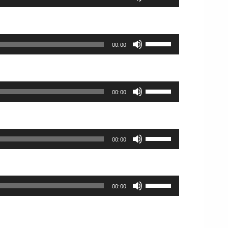
調
使
リ
印
さ
節
っ
ュ
キ
い。
に
て
ー
ー
は
く
ム
を
ボ
上
00:00
だ
調
使
リ
下
さ
節
っ
ュ
矢
い。
に
て
ー
印
は
く
ム
ボ
キ
上
00:00
だ
調
リ
ー
下
さ
節
ュ
を
矢
い。
に
ー
使
印
は
ム
ボ
っ
キ
上
00:00
調
リ
て
ー
下
節
ュ
く
を
矢
に
ー
だ
使
印
は
ム
さ
ボ
っ
キ
上
00:00
調
い。
リ
て
ー
下
節
ュ
く
を
矢
に
ー
だ
使
印
は
ム
さ