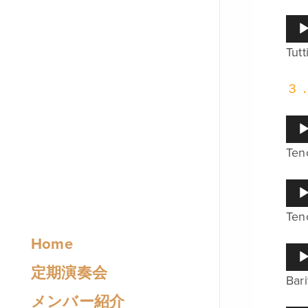
レ
ー
音
ヤ
声
ー
Tutt
プ
レ
ー
３
ヤ
ー
音
声
Ten
プ
レ
ー
音
ヤ
声
ー
Ten
プ
レ
Home
ー
音
ヤ
声
定期演奏会
ー
Bar
プ
レ
メンバー紹介