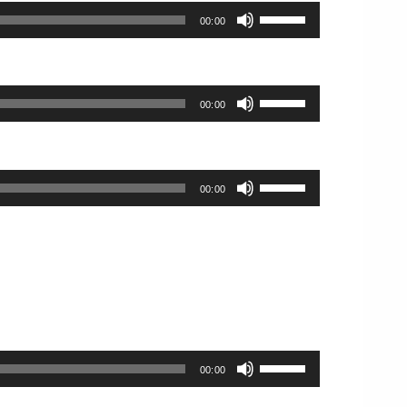
は
ム
ボ
上
00:00
調
リ
下
節
ュ
矢
に
ー
印
は
ム
ボ
キ
上
00:00
調
リ
ー
下
節
ュ
を
矢
に
ー
使
印
は
ム
ボ
っ
キ
上
00:00
調
リ
て
ー
下
節
ュ
く
を
矢
に
ー
だ
使
印
は
ム
さ
っ
キ
上
調
い。
て
ー
下
節
く
を
矢
に
だ
使
印
は
さ
っ
キ
上
ボ
い。
て
00:00
ー
下
リ
く
を
矢
ュ