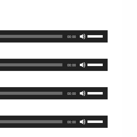
節
ュ
く
を
矢
に
ー
だ
使
印
は
ム
さ
っ
キ
上
調
い。
て
ー
下
節
く
を
ボ
矢
に
00:00
だ
使
リ
印
は
さ
っ
ュ
キ
上
い。
て
ー
ー
下
く
ム
を
ボ
矢
00:00
だ
調
使
リ
印
さ
節
っ
ュ
キ
い。
に
て
ー
ー
は
く
ム
を
ボ
上
00:00
だ
調
使
リ
下
さ
節
っ
ュ
矢
い。
に
て
ー
印
は
く
ム
ボ
キ
上
00:00
だ
調
リ
ー
下
さ
節
ュ
を
矢
い。