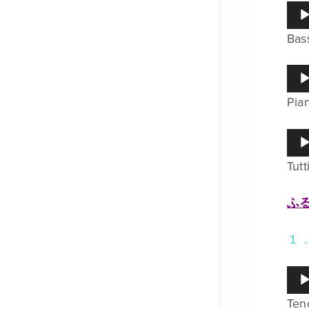
ー
音
ヤ
声
ー
Bas
プ
レ
ー
音
ヤ
声
ー
Pia
プ
レ
ー
音
ヤ
声
ー
Tutt
プ
レ
ー
ふ
ヤ
ー
１
音
声
Ten
プ