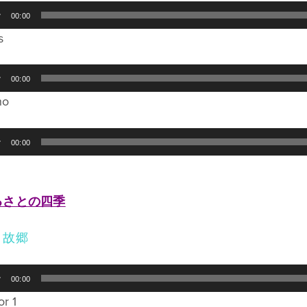
00:00
s
00:00
no
00:00
i
るさとの四季
．故郷
00:00
or 1