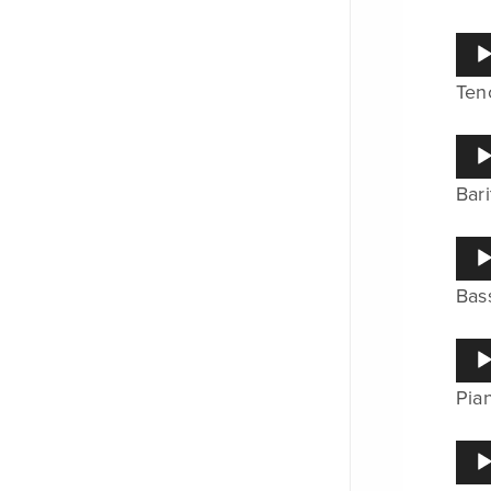
レ
ー
音
ヤ
声
ー
Ten
プ
レ
ー
音
ヤ
声
ー
Bar
プ
レ
ー
音
ヤ
声
ー
Bas
プ
レ
ー
音
ヤ
声
ー
Pia
プ
レ
ー
音
ヤ
声