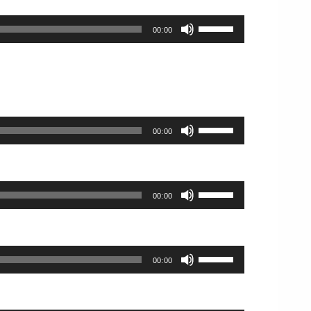
に
ー
使
印
は
ム
ボ
っ
キ
上
00:00
調
リ
て
ー
下
節
ュ
く
を
矢
に
ー
だ
使
印
は
ム
さ
っ
キ
上
調
い。
て
ー
下
節
く
を
ボ
矢
に
00:00
だ
使
リ
印
は
さ
っ
ュ
キ
上
い。
て
ー
ー
下
く
ム
を
ボ
矢
00:00
だ
調
使
リ
印
さ
節
っ
ュ
キ
い。
に
て
ー
ー
は
く
ム
を
ボ
上
00:00
だ
調
使
リ
下
さ
節
っ
ュ
矢
い。
に
て
ー
印
は