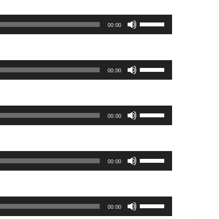
だ
使
印
ー
さ
っ
キ
ム
ボ
い。
て
00:00
ー
調
リ
く
を
節
ュ
だ
使
に
ー
さ
っ
は
ム
ボ
い。
て
上
00:00
調
リ
く
下
節
ュ
だ
矢
に
ー
さ
印
は
ム
ボ
い。
キ
上
00:00
調
リ
ー
下
節
ュ
を
矢
に
ー
使
印
は
ム
ボ
っ
キ
上
00:00
調
リ
て
ー
下
節
ュ
く
を
矢
に
ー
だ
使
印
は
ム
さ
ボ
っ
キ
上
00:00
調
い。
リ
て
ー
下