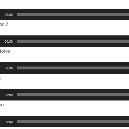
00:00
or 2
00:00
itone
00:00
s
00:00
no
00:00