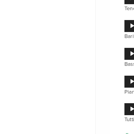
ヤ
声
ー
Ten
プ
レ
ー
音
ヤ
声
ー
Bar
プ
レ
ー
音
ヤ
声
ー
Bas
プ
レ
ー
音
ヤ
声
ー
Pia
プ
レ
ー
音
ヤ
声
ー
Tutt
プ
レ
ー