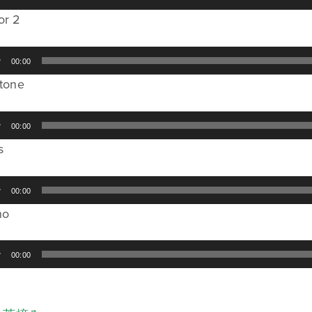
or 2
00:00
itone
00:00
s
00:00
no
00:00
i