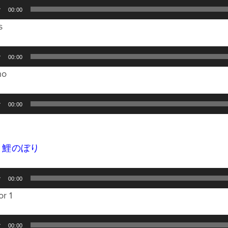
00:00
s
00:00
no
00:00
i
．鯉のぼり
00:00
or 1
00:00