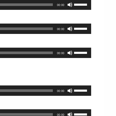
く
ム
ボ
キ
上
00:00
だ
調
リ
ー
下
さ
節
ュ
を
矢
い。
に
ー
使
印
は
ム
ボ
っ
キ
上
00:00
調
リ
て
ー
下
節
ュ
く
を
矢
に
ー
だ
使
印
は
ム
さ
ボ
っ
キ
上
00:00
調
い。
リ
て
ー
下
節
ュ
く
を
矢
に
ー
だ
使
印
は
ム
さ
っ
キ
上
調
い。
て
ー
下
節
く
を
ボ
矢
に
00:00
だ
使
リ
印
は
さ
っ
ュ
キ
上
い。
て
ー
ー
下
く
ム
を
ボ
矢
00:00
だ