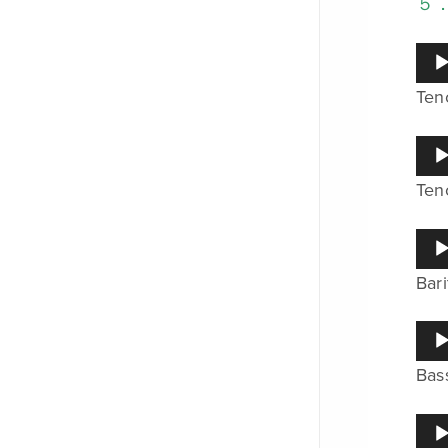
５
ヤ
ー
音
声
Ten
プ
レ
ー
音
ヤ
声
ー
Ten
プ
レ
ー
音
ヤ
声
ー
Bar
プ
レ
ー
音
ヤ
声
ー
Bas
プ
レ
ー
音
ヤ
声