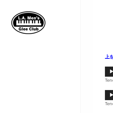
上
音
声
Ten
プ
レ
ー
音
ヤ
声
ー
Ten
プ
レ